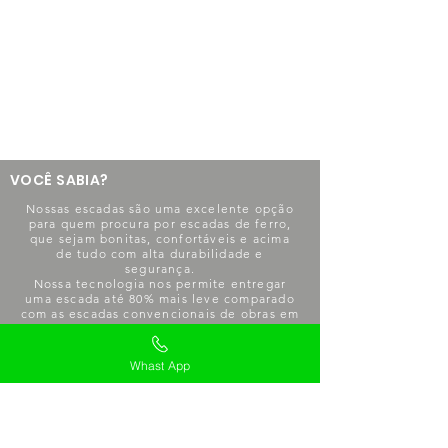
VOCÊ SABIA?
Nossas escadas são uma excelente opção
para quem procura por escadas de ferro,
que sejam bonitas, confortáveis e acima
de tudo com alta durabilidade e
segurança.
Nossa tecnologia nos permite entregar
uma escada até 80% mais leve comparado
com as escadas convencionais de obras em
alvenaria, e ainda, garantimos maior
agilidade para sua obra ou reforma, alguns
de nossos modelos necessitam de 1 a 3
Whast App
dias apenas de mão de obra para serem
instalados.
Nossos projetos não apresentam nenhuma
vibração ou rangido perceptível e não
necessitam de manutenções periódicas!